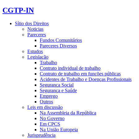
CGTP-IN
Sítio dos Direitos
Noticias
Pareceres
Fundos Comunitários
Pareceres Diversos
Estudos
Legislação
Trabalho
Contrato individual de trabalho
Contrato de trabalho em funções públicas
Acidentes de Trabalho e Doenças Profissionais
Segurança Social
Segurança e Saúde
Emprego
Outros
Leis em discussão
Na Assembleia da República
No Governo
Em CPCS
Na União Europeia
Jurisprudência