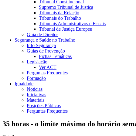
Tribunal Constitucional
Supremo Tribunal de Justiça
Tribunais da Relação
Tribunais do Trabalho
Tribunais Administrativos e Fiscais
Tribunal de Justiça Europeu
Guia de Direitos
Segurança e Saúde no Trabalho
Info Segurança
Guias de Prevenção
Fichas Temáticas
Legislação
Ver ACT
Perguntas Frequentes
Formação
Igualdade
Noticias
Iniciativas
Materiais
Posições Públicas
Perguntas Frequentes
35 horas - o limite máximo do horário sem