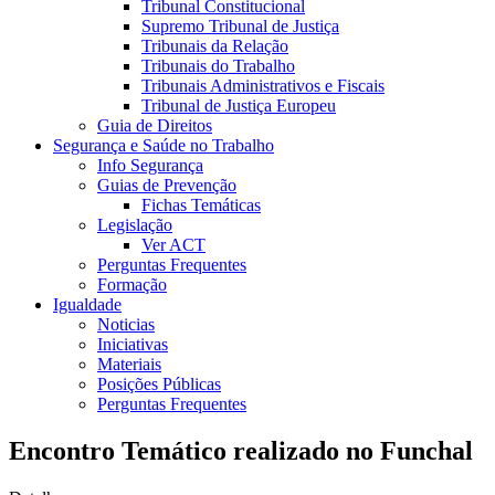
Tribunal Constitucional
Supremo Tribunal de Justiça
Tribunais da Relação
Tribunais do Trabalho
Tribunais Administrativos e Fiscais
Tribunal de Justiça Europeu
Guia de Direitos
Segurança e Saúde no Trabalho
Info Segurança
Guias de Prevenção
Fichas Temáticas
Legislação
Ver ACT
Perguntas Frequentes
Formação
Igualdade
Noticias
Iniciativas
Materiais
Posições Públicas
Perguntas Frequentes
Encontro Temático realizado no Funchal