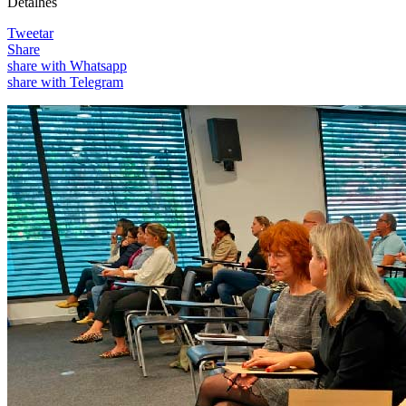
Detalhes
Tweetar
Share
share with Whatsapp
share with Telegram