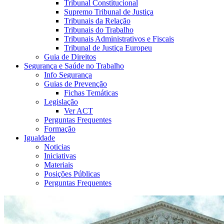
Tribunal Constitucional
Supremo Tribunal de Justiça
Tribunais da Relação
Tribunais do Trabalho
Tribunais Administrativos e Fiscais
Tribunal de Justiça Europeu
Guia de Direitos
Segurança e Saúde no Trabalho
Info Segurança
Guias de Prevenção
Fichas Temáticas
Legislação
Ver ACT
Perguntas Frequentes
Formação
Igualdade
Noticias
Iniciativas
Materiais
Posições Públicas
Perguntas Frequentes