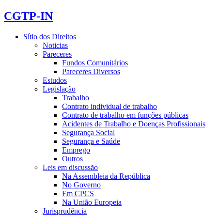
CGTP-IN
Sítio dos Direitos
Noticias
Pareceres
Fundos Comunitários
Pareceres Diversos
Estudos
Legislação
Trabalho
Contrato individual de trabalho
Contrato de trabalho em funções públicas
Acidentes de Trabalho e Doenças Profissionais
Segurança Social
Segurança e Saúde
Emprego
Outros
Leis em discussão
Na Assembleia da República
No Governo
Em CPCS
Na União Europeia
Jurisprudência