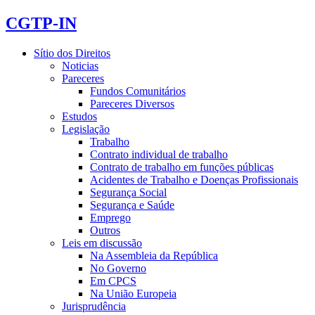
CGTP-IN
Sítio dos Direitos
Noticias
Pareceres
Fundos Comunitários
Pareceres Diversos
Estudos
Legislação
Trabalho
Contrato individual de trabalho
Contrato de trabalho em funções públicas
Acidentes de Trabalho e Doenças Profissionais
Segurança Social
Segurança e Saúde
Emprego
Outros
Leis em discussão
Na Assembleia da República
No Governo
Em CPCS
Na União Europeia
Jurisprudência