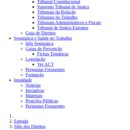
Tribunal Constitucional
Supremo Tribunal de Justiça
Tribunais da Relação
Tribunais do Trabalho
Tribunais Administrativos e Fiscais
Tribunal de Justiça Europeu
Guia de Direitos
Segurança e Saúde no Trabalho
Info Segurança
Guias de Prevenção
Fichas Temáticas
Legislação
Ver ACT
Perguntas Frequentes
Formação
Igualdade
Noticias
Iniciativas
Materiais
Posições Públicas
Perguntas Frequentes
Entrada
Sítio dos Direitos