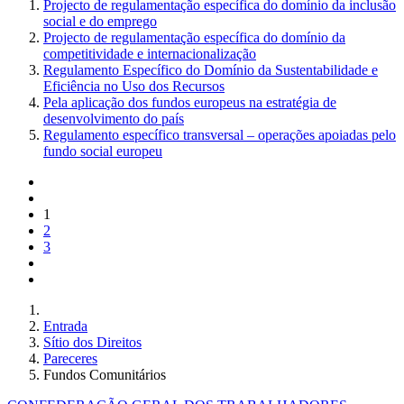
Projecto de regulamentação específica do domínio da inclusão
social e do emprego
Projecto de regulamentação específica do domínio da
competitividade e internacionalização
Regulamento Específico do Domínio da Sustentabilidade e
Eficiência no Uso dos Recursos
Pela aplicação dos fundos europeus na estratégia de
desenvolvimento do país
Regulamento específico transversal – operações apoiadas pelo
fundo social europeu
1
2
3
Entrada
Sítio dos Direitos
Pareceres
Fundos Comunitários