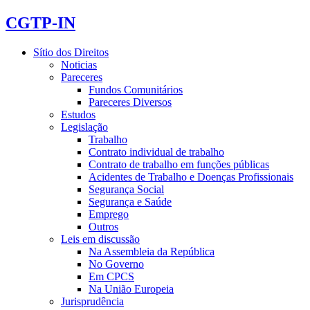
CGTP-IN
Sítio dos Direitos
Noticias
Pareceres
Fundos Comunitários
Pareceres Diversos
Estudos
Legislação
Trabalho
Contrato individual de trabalho
Contrato de trabalho em funções públicas
Acidentes de Trabalho e Doenças Profissionais
Segurança Social
Segurança e Saúde
Emprego
Outros
Leis em discussão
Na Assembleia da República
No Governo
Em CPCS
Na União Europeia
Jurisprudência