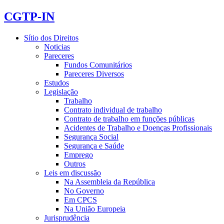
CGTP-IN
Sítio dos Direitos
Noticias
Pareceres
Fundos Comunitários
Pareceres Diversos
Estudos
Legislação
Trabalho
Contrato individual de trabalho
Contrato de trabalho em funções públicas
Acidentes de Trabalho e Doenças Profissionais
Segurança Social
Segurança e Saúde
Emprego
Outros
Leis em discussão
Na Assembleia da República
No Governo
Em CPCS
Na União Europeia
Jurisprudência