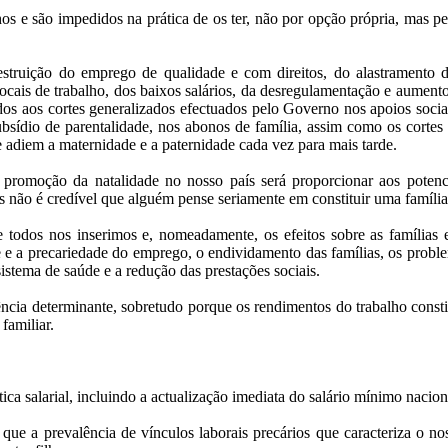
lhos e são impedidos na prática de os ter, não por opção própria, mas p
struição do emprego de qualidade e com direitos, do alastramento 
locais de trabalho, dos baixos salários, da desregulamentação e aumento
ados aos cortes generalizados efectuados pelo Governo nos apoios socia
subsídio de parentalidade, nos abonos de família, assim como os cortes
e adiem a maternidade e a paternidade cada vez para mais tarde.
promoção da natalidade no nosso país será proporcionar aos potenc
 não é credível que alguém pense seriamente em constituir uma família s
que todos nos inserimos e, nomeadamente, os efeitos sobre as família
 e a precariedade do emprego, o endividamento das famílias, os problema
 sistema de saúde e a redução das prestações sociais.
ência determinante, sobretudo porque os rendimentos do trabalho consti
familiar.
ica salarial, incluindo a actualização imediata do salário mínimo nacion
ue a prevalência de vínculos laborais precários que caracteriza o n