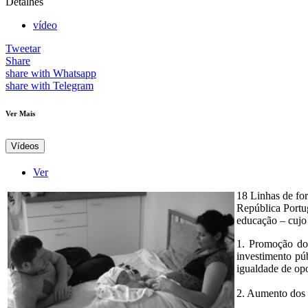
Detalhes
vídeo
Tweetar
Share
share with Whatsapp
share with Telegram
Ver Mais
Vídeos
Ver
18 Linhas de fo
República Portug
educação – cujo 
1. Promoção do 
investimento pú
igualdade de opo
2. Aumento dos 