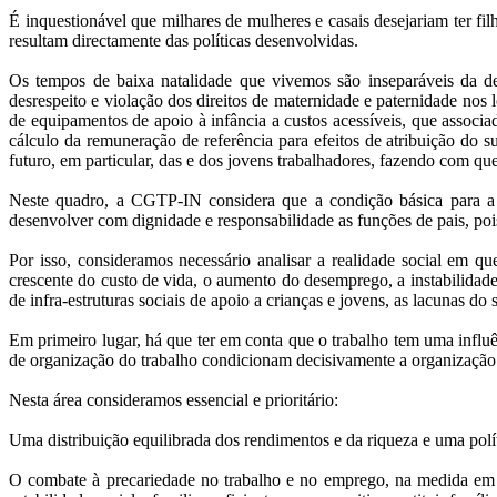
É inquestionável que milhares de mulheres e casais desejariam ter fi
resultam directamente das políticas desenvolvidas.
Os tempos de baixa natalidade que vivemos são inseparáveis da de
desrespeito e violação dos direitos de maternidade e paternidade nos 
de equipamentos de apoio à infância a custos acessíveis, que associ
cálculo da remuneração de referência para efeitos de atribuição do 
futuro, em particular, das e dos jovens trabalhadores, fazendo com qu
Neste quadro, a CGTP-IN considera que a condição básica para a 
desenvolver com dignidade e responsabilidade as funções de pais, pois
Por isso, consideramos necessário analisar a realidade social em 
crescente do custo de vida, o aumento do desemprego, a instabilidade
de infra-estruturas sociais de apoio a crianças e jovens, as lacunas do
Em primeiro lugar, há que ter em conta que o trabalho tem uma influ
de organização do trabalho condicionam decisivamente a organização 
Nesta área consideramos essencial e prioritário:
Uma distribuição equilibrada dos rendimentos e da riqueza e uma polít
O combate à precariedade no trabalho e no emprego, na medida em q