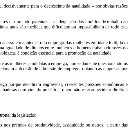
bui decisivamente para o decréscimo da natalidade – por óbvias razões
iares e sobretudo parentais – a adequação dos horários de trabalho ao
timos anos são medidas que dificultam ou impossibilitam de todo esta
o acesso e manutenção do emprego das mulheres em idade fértil, bem
na igualdade de direitos entre mulheres e homens trabalhadoras/es no
iológica) é condição essencial para a promoção da natalidade.
 sobre as mulheres candidatas a emprego, nomeadamente questionando-as
ondicionam a decisão de admissão de emprego, optando as empresas por
ego porque decidiram engravidar; crescentes pressões económicas e
balhadoras com vínculo precário a quem não é reconhecido o direito à
ronal da legislação;
s nos prémios de produtividade, assiduidade ou outros, a partir das