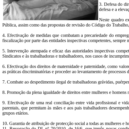
3. Defesa do dir
defesa e a elevaç
Neste quadro ex
Pública, assim como das propostas de revisão do Código do Trabalho, c
4. Efectivação de medidas que combatam a precariedade do emprego e
fiscalização por parte das entidades inspectivas competentes, sempre 
5. Intervenção atempada e eficaz das autoridades inspectivas compet
Sindicatos e às trabalhadoras e trabalhadores, nos casos de incumprim
6. Efectivação dos direitos de maternidade e paternidade, como valo
as práticas discriminatórias e proceder ao levantamento de processos 
7. Combate ao despedimento ilegal de trabalhadoras grávidas, puérper
8. Promoção da plena igualdade de direitos entre mulheres e homens no
9. Efectivação de uma real conciliação entre vida profissional e v
parentais, que permitam às mães e aos pais trabalhadores desempenha
grupos etários.
10. Garantia de atribuição de protecção social a todas as mulheres e
11. Revogação do DL nº 70/2010, de 16/6, que impôs novas condiçõ