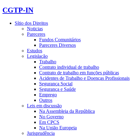
CGTP-IN
Sítio dos Direitos
Noticias
Pareceres
Fundos Comunitários
Pareceres Diversos
Estudos
Legislação
Trabalho
Contrato individual de trabalho
Contrato de trabalho em funções públicas
Acidentes de Trabalho e Doenças Profissionais
Segurança Social
Segurança e Saúde
Emprego
Outros
Leis em discussão
Na Assembleia da República
No Governo
Em CPCS
Na União Europeia
Jurisprudência