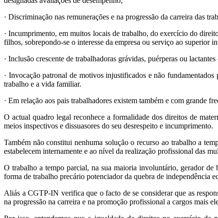
designadas avaliações de desempenho;
· Discriminação nas remunerações e na progressão da carreira das trab
· Incumprimento, em muitos locais de trabalho, do exercício do direit
filhos, sobrepondo-se o interesse da empresa ou serviço ao superior in
· Inclusão crescente de trabalhadoras grávidas, puérperas ou lactante
· Invocação patronal de motivos injustificados e não fundamentados p
trabalho e a vida familiar.
· Em relação aos pais trabalhadores existem também e com grande freq
O actual quadro legal reconhece a formalidade dos direitos de mat
meios inspectivos e dissuasores do seu desrespeito e incumprimento.
Também não constitui nenhuma solução o recurso ao trabalho a tempo 
estabelecem internamente e ao nível da realização profissional das mul
O trabalho a tempo parcial, na sua maioria involuntário, gerador de
forma de trabalho precário potenciador da quebra de independência 
Aliás a CGTP-IN verifica que o facto de se considerar que as respon
na progressão na carreira e na promoção profissional a cargos mais e