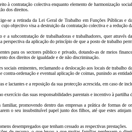
eito à contratação colectiva enquanto elemento de harmonização social
ão dos direitos.
ige-se a retirada da Lei Geral de Trabalho em Funções Públicas e 
ujo objectivo visa a destruição da contratação colectiva e a redução da
 a subcontratação de trabalhadoras e trabalhadores, quer através da
na perspectiva da aplicação do princípio de que a posto de trabalho pe
entes para os sectores público e privado, dotando-as de meios finance
ento dos direitos de igualdade e de não discriminação.
res sociais eminentes, reclamando a deslocação aos locais de trabalho 
de contra-ordenação e eventual aplicação de coimas, punindo as entidade
as e lactantes e a reposição da sua protecção acrescida, em caso de in
 exercício das suas responsabilidades parentais e incentivo à partilha d
ida familiar, promovendo dentro das empresas a prática de formas de o
rem o seu insubstituível papel junto dos filhos, até que estes atinjam
 homens desempregados que tenham cessado as respectivas prestações.
es de recurso, o que levou a que muitas famílias perdessem o direit