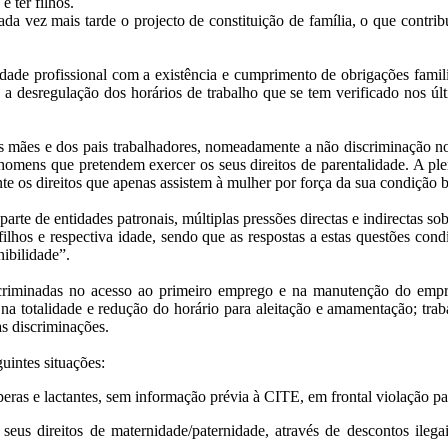
e ter filhos.
cada vez mais tarde o projecto de constituição de família, o que contri
idade profissional com a existência e cumprimento de obrigações famil
 a desregulação dos horários de trabalho que se tem verificado nos úl
as mães e dos pais trabalhadores, nomeadamente a não discriminação n
 homens que pretendem exercer os seus direitos de parentalidade. A ple
te os direitos que apenas assistem à mulher por força da sua condição b
arte de entidades patronais, múltiplas pressões directas e indirectas
 filhos e respectiva idade, sendo que as respostas a estas questões c
ibilidade”.
scriminadas no acesso ao primeiro emprego e na manutenção do empr
 na totalidade e redução do horário para aleitação e amamentação; tra
as discriminações.
uintes situações:
eras e lactantes, sem informação prévia à CITE, em frontal violação pat
seus direitos de maternidade/paternidade, através de descontos ilegai