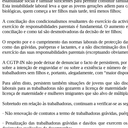
estabilidade social e familiar suficientes para permitir constituir família 
Esta instabilidade laboral leva a que as jovens gerações adiem para 
biológicas, quem começa a ter filhos mais tarde, terá menos filhos;
A conciliação dos condicionalismos resultantes do exercício da activ
exercício de responsabilidades parentais é fundamental. O aumento e
conciliação e como tal são desmotivadoras da decisão de ter filhos;
O respeito por e o cumprimento das normas laborais de protecção d
como das grávidas, puérperas e lactantes, e a não discriminação dos
exercício das suas responsabilidades parentais (exceptuando obviamen
A CGTP-IN não pode deixar de denunciar o facto de persistirem, por p
sobre a intenção de engravidar e/ ou sobre a existência e número de
trabalhadores sem filhos e, portanto, alegadamente, com “maior dispon
Para além disto, persistem também situações de jovens que são di
laborais para as trabalhadoras não gozarem a licença de maternidade
licença de maternidade e mulheres imigrantes que são alvo de múltipl
Sobretudo em relação às trabalhadoras, continuam a verificar-se as seg
· Não renovação de contratos a termo de trabalhadoras grávidas, puérp
· Penalização das trabalhadoras grávidas e das/dos que exercem os 