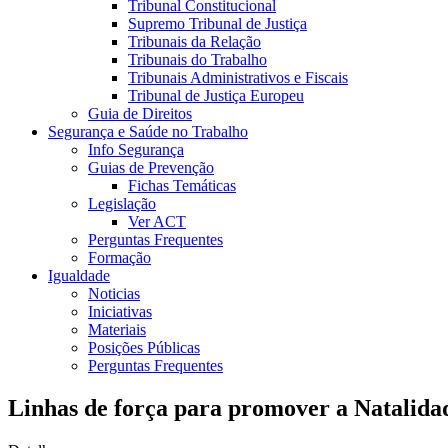
Tribunal Constitucional
Supremo Tribunal de Justiça
Tribunais da Relação
Tribunais do Trabalho
Tribunais Administrativos e Fiscais
Tribunal de Justiça Europeu
Guia de Direitos
Segurança e Saúde no Trabalho
Info Segurança
Guias de Prevenção
Fichas Temáticas
Legislação
Ver ACT
Perguntas Frequentes
Formação
Igualdade
Noticias
Iniciativas
Materiais
Posições Públicas
Perguntas Frequentes
Linhas de força para promover a Natalida