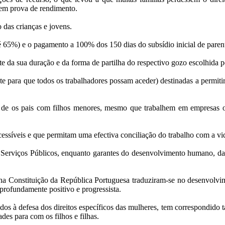
igem prova de rendimento.
 das crianças e jovens.
 65%) e o pagamento a 100% dos 150 dias do subsídio inicial de parent
 da sua duração e da forma de partilha do respectivo gozo escolhida pe
ente para que todos os trabalhadores possam aceder) destinadas a permi
a, de os pais com filhos menores, mesmo que trabalhem em empresas ou
acessíveis e que permitam uma efectiva conciliação do trabalho com a vid
 Serviços Públicos, enquanto garantes do desenvolvimento humano, da co
 Constituição da República Portuguesa traduziram-se no desenvolvimen
profundamente positivo e progressista.
os à defesa dos direitos específicos das mulheres, tem correspondido 
ades para com os filhos e filhas.