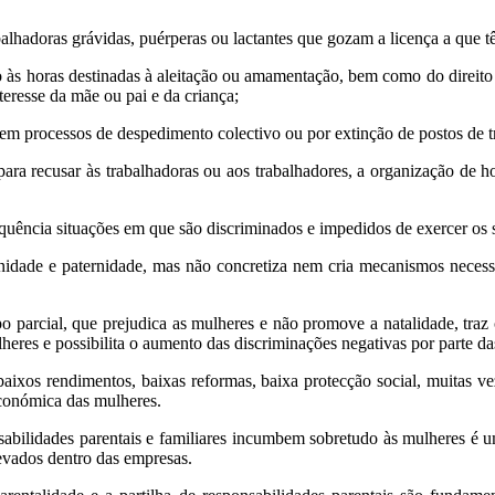
alhadoras grávidas, puérperas ou lactantes que gozam a licença a que têm
o às horas destinadas à aleitação ou amamentação, bem como do direito 
teresse da mãe ou pai e da criança;
s em processos de despedimento colectivo ou por extinção de postos de t
ara recusar às trabalhadoras ou aos trabalhadores, a organização de ho
uência situações em que são discriminados e impedidos de exercer os se
ernidade e paternidade, mas não concretiza nem cria mecanismos neces
parcial, que prejudica as mulheres e não promove a natalidade, traz c
heres e possibilita o aumento das discriminações negativas por parte da
 baixos rendimentos, baixas reformas, baixa protecção social, muitas
económica das mulheres.
sabilidades parentais e familiares incumbem sobretudo às mulheres é u
levados dentro das empresas.