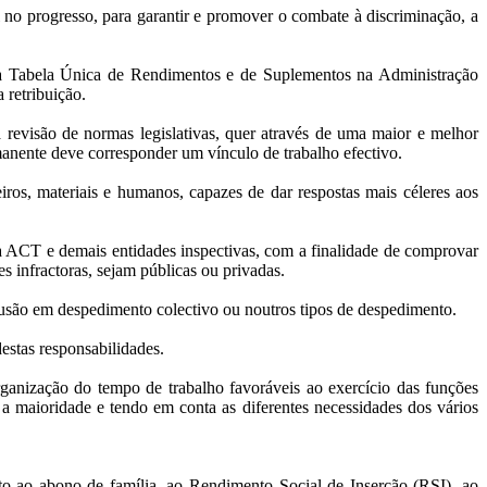
 no progresso, para garantir e promover o combate à discriminação, a
da Tabela Única de Rendimentos e de Suplementos na Administração
 retribuição.
 revisão de normas legislativas, quer através de uma maior e melhor
rmanente deve corresponder um vínculo de trabalho efectivo.
iros, materiais e humanos, capazes de dar respostas mais céleres aos
da ACT e demais entidades inspectivas, com a finalidade de comprovar
s infractoras, sejam públicas ou privadas.
clusão em despedimento colectivo ou noutros tipos de despedimento.
estas responsabilidades.
rganização do tempo de trabalho favoráveis ao exercício das funções
 a maioridade e tendo em conta as diferentes necessidades dos vários
o ao abono de família, ao Rendimento Social de Inserção (RSI), ao