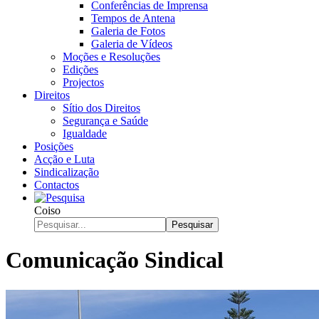
Conferências de Imprensa
Tempos de Antena
Galeria de Fotos
Galeria de Vídeos
Moções e Resoluções
Edições
Projectos
Direitos
Sítio dos Direitos
Segurança e Saúde
Igualdade
Posições
Acção e Luta
Sindicalização
Contactos
Coiso
Pesquisar
Comunicação Sindical