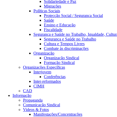
Solidariedade e Paz
Migrações
Políticas Sociais
Protecção Social / Segurança Social
Saúde
Ensino e Educação
Fiscalidade
Segurança e Saúde no Trabalho, Igualdade, Cultur
Segurança e Saúde no Trabalho
Cultura e Tempos Livres
Combate às discriminações
Organização
Organização Sindical
Formação Sindical
Organizações Específicas
Interjovem
Conferências
Inter-reformados
CIMH
CAD
Informação
Propaganda
Comunicação Sindical
Videos & Fotos
Manifestações/Concentrações