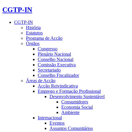
CGTP-IN
CGTP-IN
História
Estatutos
Programa de Acção
Órgãos
Congresso
Plenário Nacional
Conselho Nacional
Comissão Executiva
Secretariado
Conselho Fiscalizador
Áreas de Acção
Acção Reivindicativa
Emprego e Formação Profissional
Desenvolvimento Sustentável
Consumidores
Economia Social
Ambiente
Internacional
Eventos
Assuntos Comunitários