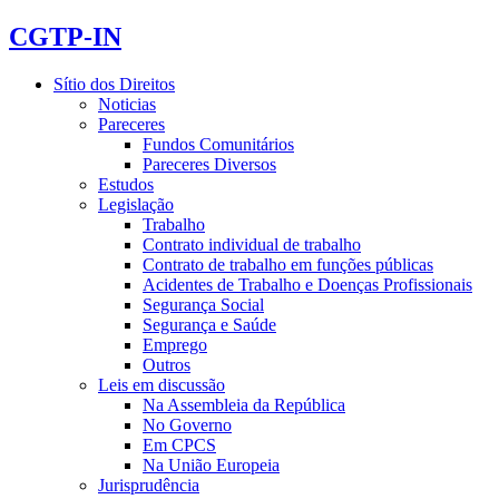
CGTP-IN
Sítio dos Direitos
Noticias
Pareceres
Fundos Comunitários
Pareceres Diversos
Estudos
Legislação
Trabalho
Contrato individual de trabalho
Contrato de trabalho em funções públicas
Acidentes de Trabalho e Doenças Profissionais
Segurança Social
Segurança e Saúde
Emprego
Outros
Leis em discussão
Na Assembleia da República
No Governo
Em CPCS
Na União Europeia
Jurisprudência