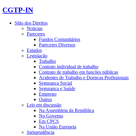
CGTP-IN
Sítio dos Direitos
Noticias
Pareceres
Fundos Comunitários
Pareceres Diversos
Estudos
Legislação
Trabalho
Contrato individual de trabalho
Contrato de trabalho em funções públicas
Acidentes de Trabalho e Doenças Profissionais
Segurança Social
Segurança e Saúde
Emprego
Outros
Leis em discussão
Na Assembleia da República
No Governo
Em CPCS
Na União Europeia
Jurisprudência