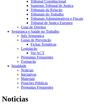
Tribunal Constitucional
Supremo Tribunal de Justiça
Tribunais da Relação
Tribunais do Trabalho
Tribunais Administrativos e Fiscais
Tribunal de Justiça Europeu
Guia de Direitos
Segurança e Saúde no Trabalho
Info Segurança
Guias de Prevenção
Fichas Temáticas
Legislação
Ver ACT
Perguntas Frequentes
Formação
Igualdade
Noticias
Iniciativas
Materiais
Posições Públicas
Perguntas Frequentes
Noticias