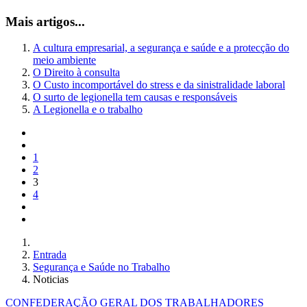
Mais artigos...
A cultura empresarial, a segurança e saúde e a protecção do
meio ambiente
O Direito à consulta
O Custo incomportável do stress e da sinistralidade laboral
O surto de legionella tem causas e responsáveis
A Legionella e o trabalho
1
2
3
4
Entrada
Segurança e Saúde no Trabalho
Noticias
CONFEDERAÇÃO GERAL DOS TRABALHADORES