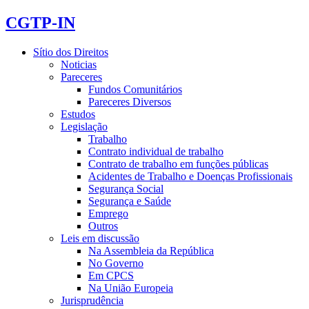
CGTP-IN
Sítio dos Direitos
Noticias
Pareceres
Fundos Comunitários
Pareceres Diversos
Estudos
Legislação
Trabalho
Contrato individual de trabalho
Contrato de trabalho em funções públicas
Acidentes de Trabalho e Doenças Profissionais
Segurança Social
Segurança e Saúde
Emprego
Outros
Leis em discussão
Na Assembleia da República
No Governo
Em CPCS
Na União Europeia
Jurisprudência